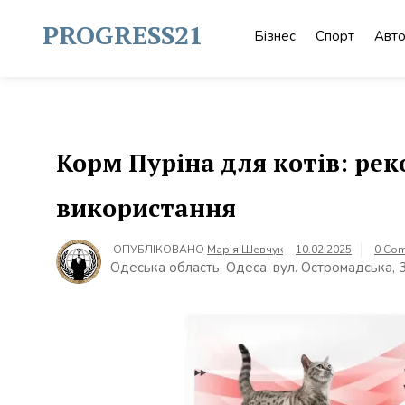
Skip
to
PROGRESS21
Бізнес
Спорт
Авт
content
Корм Пуріна для котів: ре
використання
ОПУБЛІКОВАНО
Марія Шевчук
10.02.2025
0 Co
Одеська область, Одеса, вул. Остромадська, 