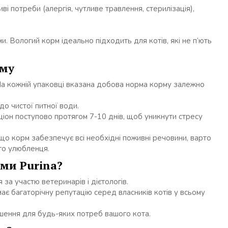
і потреби (алергія, чутливе травлення, стерилізація),
рми. Вологий корм ідеально підходить для котів, які не п’ють
рму
а кожній упаковці вказана добова норма корму залежно
о чистої питної води.
іон поступово протягом 7-10 днів, щоб уникнути стресу
що корм забезпечує всі необхідні поживні речовини, варто
го улюбленця.
ми Purina?
а участю ветеринарів і дієтологів.
ає багаторічну репутацію серед власників котів у всьому
 рішення для будь-яких потреб вашого кота.