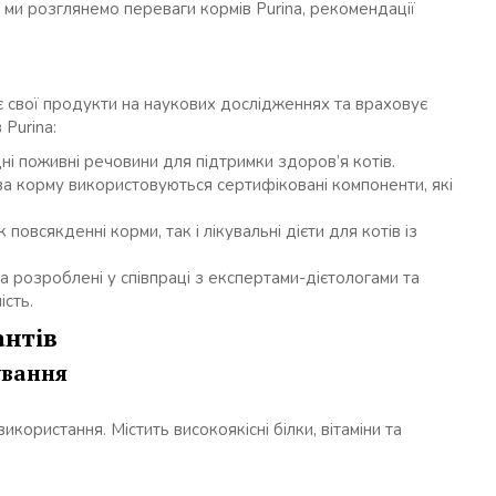
ті ми розглянемо переваги кормів Purina, рекомендації
ує свої продукти на наукових дослідженнях та враховує
 Purina:
дні поживні речовини для підтримки здоров’я котів.
 корму використовуються сертифіковані компоненти, які
як повсякденні корми, так і лікувальні дієти для котів із
 розроблені у співпраці з експертами-дієтологами та
сть.
антів
ування
ористання. Містить високоякісні білки, вітаміни та