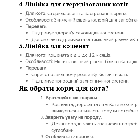
4. Лінійка для стерилізованих котів
Для кого:
Стерилізовані та кастровані тварини.
Особливості:
Знижений рівень калорій для запобіган
Переваги:
Підтримує здоров’я сечовидільної системи.
Допомагає підтримувати оптимальний рівень акти
5. Лінійка для кошенят
Для кого:
Кошенята від 1 до 12 місяців.
Особливості:
Містить високий рівень білків і кальці
Переваги:
Сприяє правильному розвитку кісток і м’язів.
Підтримує природний захист імунної системи.
Як обрати корм для кота?
Враховуйте вік тварини.
Кошенята, дорослі та літні коти мають рі
знижується активність, тому їм потрібні
Зверніть увагу на породу.
Деякі породи мають специфічні потреби
суглобами.
Особливості здоров’я.