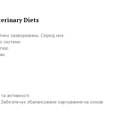
erinary Diets
тики захворювань. Серед них:
ї системи.
ією.
ям.
та активності.
п. Забезпечує збалансоване харчування на основі