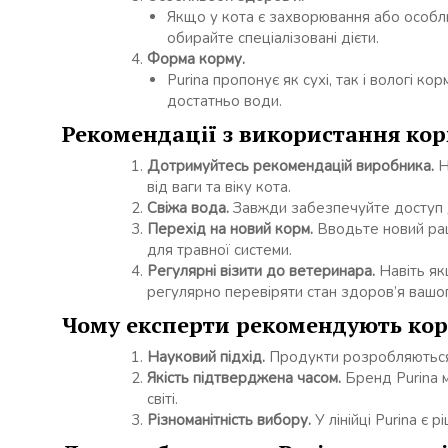
Якщо у кота є захворювання або особлив
обирайте спеціалізовані дієти.
Форма корму.
Purina пропонує як сухі, так і вологі ко
достатньо води.
Рекомендації з використання ко
Дотримуйтесь рекомендацій виробника.
Н
від ваги та віку кота.
Свіжа вода.
Завжди забезпечуйте доступ д
Перехід на новий корм.
Вводьте новий рац
для травної системи.
Регулярні візити до ветеринара.
Навіть як
регулярно перевіряти стан здоров’я вашо
Чому експерти рекомендують кор
Науковий підхід.
Продукти розробляються з
Якість підтверджена часом.
Бренд Purina м
світі.
Різноманітність вибору.
У лінійці Purina є