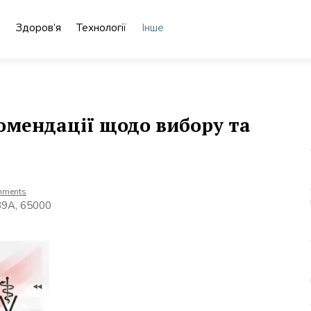
о
Здоров’я
Технології
Інше
комендації щодо вибору та
mments
39А, 65000