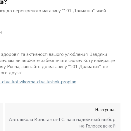
в?
ися до перевіреного магазину “101 Далматин”, який
и.
 здоров’я та активності вашого улюбленця. Завдяки
мулам, ви зможете забезпечити своєму коту найкраще
му Purina, завітайте до магазину “101 Далматин”, де
ого друга!
m-dlya-kotiv/korma-dlya-kishok-proplan
Наступна:
Автошкола Константа-ГС: ваш надежный выбор
на Голосеевской