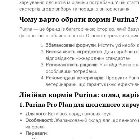
харчування для котів із різними потребами. У цій стат
експертів щодо вибору та поради з використання.
Чому варто обрати корми Purina?
Purina — це бренд із багаторічною історією, який баз
фізіологічні особливості котів. Основні переваги кормів
Збалансовані формули.
Містять усі необхі
Висока якість інгредієнтів.
Для виробництва
відповідають міжнародним стандартам.
Різноманітність раціонів.
У лінійці Purina є 
особливими потребами.
Рекомендації ветеринарів.
Продукти Purina
ветеринарами, що гарантує їхню ефективні
Лінійки кормів Purina: огляд варі
1. Purina Pro Plan для щоденного харч
Для кого:
Коти всіх порід і вікових груп.
Особливості:
Збалансований склад для щоденного вик
мінерали.
Переваги: