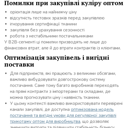
Помилки при закупівлі куліру оптом
орієнтація лише на найнижчу ціну
відсутність тестових зразків перед закупівлею
ігнорування сертифікації тканини
закупівля без урахування сезонності
робота з нестабільними постачальниками
У B2B-сегменті ці помилки призводять не лише до
фінансових втрат, але й до втрати контрактів із клієнтами.
Оптимізація закупівель і вигідні
поставки
Для підприємств, які працюють з великими обсягами,
важливо вибудовувати довгострокову систему
постачання. Саме тому багато виробників переходять
на прямі контракти з імпортерами та складами, де
можна прогнозувати ціну і наявність тканини.
У цьому контексті важливо використовувати перевірені
канали закупівлі, де доступна
оптимізована модель
постачання та вигідні умови для регулярної закупівлі
трикотажу оптом для виробництва
, що дозволяє
зменшити витрати та підвищити стабільність бізнесу.