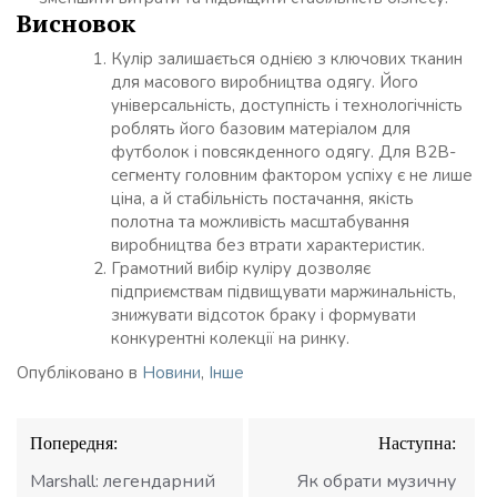
Висновок
Кулір залишається однією з ключових тканин
для масового виробництва одягу. Його
універсальність, доступність і технологічність
роблять його базовим матеріалом для
футболок і повсякденного одягу. Для B2B-
сегменту головним фактором успіху є не лише
ціна, а й стабільність постачання, якість
полотна та можливість масштабування
виробництва без втрати характеристик.
Грамотний вибір куліру дозволяє
підприємствам підвищувати маржинальність,
знижувати відсоток браку і формувати
конкурентні колекції на ринку.
Опубліковано в
Новини
,
Інше
Навігація
Попередня:
Наступна:
записів
Marshall: легендарний
Як обрати музичну