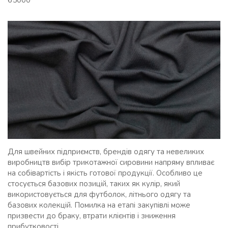
65000
Для швейних підприємств, брендів одягу та невеликих
виробництв вибір трикотажної сировини напряму впливає
на собівартість і якість готової продукції. Особливо це
стосується базових позицій, таких як кулір, який
використовується для футболок, літнього одягу та
базових колекцій. Помилка на етапі закупівлі може
призвести до браку, втрати клієнтів і зниження
прибутковості.