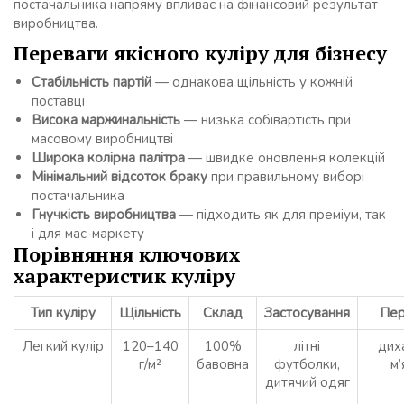
постачальника напряму впливає на фінансовий результат
виробництва.
Переваги якісного куліру для бізнесу
Стабільність партій
— однакова щільність у кожній
поставці
Висока маржинальність
— низька собівартість при
масовому виробництві
Широка колірна палітра
— швидке оновлення колекцій
Мінімальний відсоток браку
при правильному виборі
постачальника
Гнучкість виробництва
— підходить як для преміум, так
і для мас-маркету
Порівняння ключових
характеристик куліру
Тип куліру
Щільність
Склад
Застосування
Пер
Легкий кулір
120–140
100%
літні
дих
г/м²
бавовна
футболки,
м’
дитячий одяг