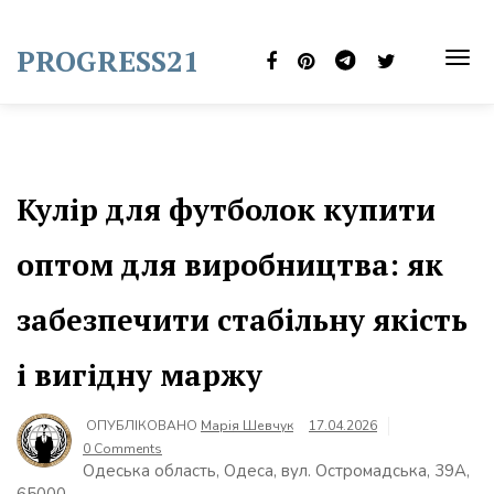
Skip
to
PROGRESS21
content
TOG
NAVI
Кулір для футболок купити
оптом для виробництва: як
забезпечити стабільну якість
і вигідну маржу
ОПУБЛІКОВАНО
Марія Шевчук
17.04.2026
0 Comments
Одеська область, Одеса, вул. Остромадська, 39А,