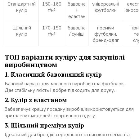
Стандартний
150–160
бавовна
універсальні
еласт
кулір
г/м²
+
футболки
зносос
еластан
Щільний
170–190
бавовна
преміум
три
кулір
г/м²
/ суміші
футболки,
те
бренд-одяг
сл
ТОП варіанти куліру для закупівлі
виробництвом
1. Класичний бавовняний кулір
Базовий варіант для масового виробництва футболок.
Дає стабільну якість і добре підходить для друку.
2. Кулір з еластаном
Забезпечує кращу посадку виробів, використовується для
приталених моделей і спортивного одягу.
3. Щільний преміум кулір
Ідеальний для брендів середнього та високого сегмента,